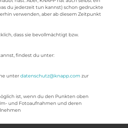
laubt hast. Aber, KNAPP hat auch selbst ein
(was du jederzeit tun kannst) schon gedruckte
iterhin verwenden, aber ab diesem Zeitpunkt
klich, dass sie bevollmächtigt bzw.
nnst, findest du unter:
rne unter
datenschutz@knapp.com
zur
möglich ist, wenn du den Punkten oben
Film- und Fotoaufnahmen und deren
eilnehmen