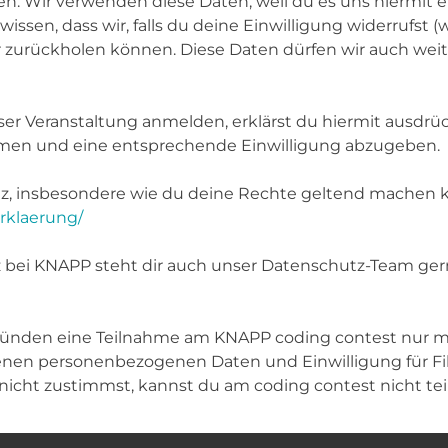
n. Wir verwenden diese Daten, weil du es uns hiermit er
sen, dass wir, falls du deine Einwilligung widerrufst 
hr zurückholen können. Diese Daten dürfen wir auch we
eser Veranstaltung anmelden, erklärst du hiermit ausdrüc
men und eine entsprechende Einwilligung abzugeben.
, insbesondere wie du deine Rechte geltend machen ka
rklaerung/
bei KNAPP steht dir auch unser Datenschutz-Team ge
 Gründen eine Teilnahme am KNAPP coding contest nur 
benen personenbezogenen Daten und Einwilligung für 
nicht zustimmst, kannst du am coding contest nicht t